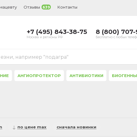
рмацевту
Отзывы
Контакты
639
+7 (495) 843-38-75
8 (800) 707
Москва и регионы РФ
Бесплатно с любых теле
лезни, например "подагра"
ЕНИЕ
АНГИОПРОТЕКТОР
АНТИБИОТИКИ
БИОГЕННЫ
n
по цене max
сначала новинки