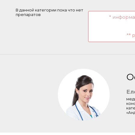
В данной категории пока что нет
препаратов
* информа
** 
О
Ел
мед
кон
кат
«Ан