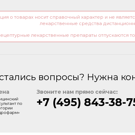
ция о товарах носит справочный характер и не являе
лекарственные средства дистанцион
рецептурные лекарственные препараты отпускаются то
стались вопросы? Нужна ко
ена
Звоните нам прямо сейчас:
+7 (495) 843-38-7
ицинский
сультант по
егории
дрофарм»