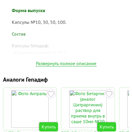
Форма выпуска
Капсулы №10, 30, 50, 100.
Состав
Капсулы Гепадиф:
- Карнитина оротат 0,15 г;
- Аденина гидрохлорид 0,0025 г;
Развернуть полное описание
- Антитоксическая фракция 0,0125 г;
- Цианокобаламин 0,000125 г;
Аналоги Гепадиф
- Пиридоксина гидрохлорид 0,025 г;
- Рибофлавин 0,0005 г.
Показания к применению
Показаниями к применению
препарата Гепадиф являются:
Купить
Купить
острый гепатит;