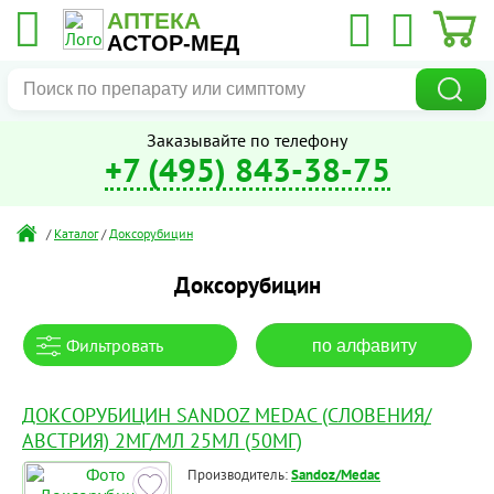
АПТЕКА
АСТОР-МЕД
Заказывайте по телефону
+7 (495) 843-38-75
/
Каталог
/
Доксорубицин
Доксорубицин
Фильтровать
по алфавиту
ДОКСОРУБИЦИН SANDOZ MEDAC (СЛОВЕНИЯ/
АВСТРИЯ) 2МГ/МЛ 25МЛ (50МГ)
Производитель:
Sandoz/Medac