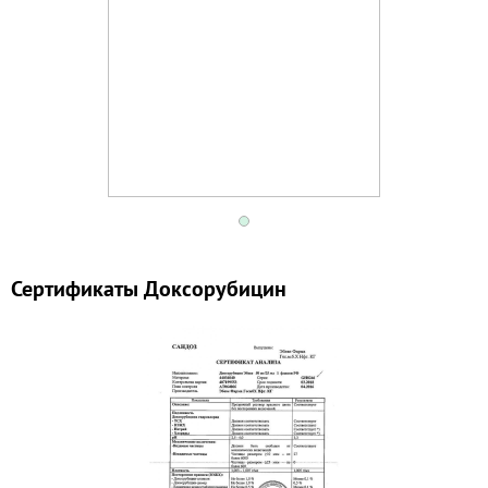
цитотоксическому действию. Клетки чувствительны
к препарату в S- и G2-фазах митоза.
Фармакокинетика
Не абсорбируется при пероральном применении.
После внутривенного введения доксорубицин
демонстрирует многофазовое распределение: в
течение первых пяти минут происходит быстрый
захват доксорубицина тканями и снижение его
1
концентраций в плазме; длительный период
полувыведения связан с медленной элиминацией
Сертификаты Доксорубицин
доксорубицина из тканей. Концентрируется в
печени, почках, миокарде, селезенке, легких. Не
проникает через гематоэнцефалический барьер.
Проникает через плацентарный барьер;
выделяется с грудным молоком. Связь с белками
плазмы составляет 50-85%. Объем распределения -
от 800-3500 л/м2.