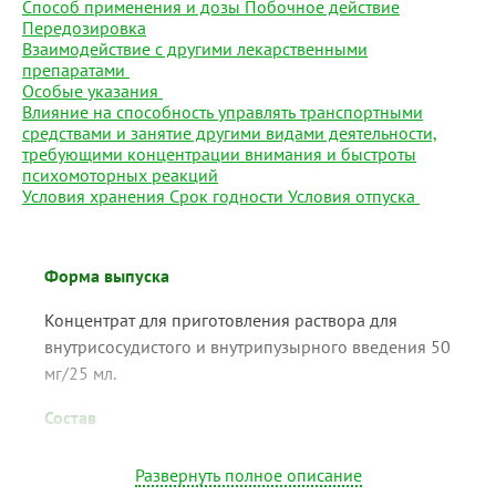
Способ применения и дозы
Побочное действие
Передозировка
Взаимодействие с другими лекарственными
препаратами
Особые указания
Влияние на способность управлять транспортными
средствами и занятие другими видами деятельности,
требующими концентрации внимания и быстроты
психомоторных реакций
Условия хранения
Срок годности
Условия отпуска
Форма выпуска
Концентрат для приготовления раствора для
внутрисосудистого и внутрипузырного введения 50
мг/25 мл.
Состав
1 мл препарата содержит:
Развернуть полное описание
Активное вещество:
доксорубицина гидрохлорид 2