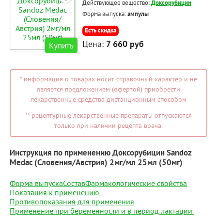
Действующее вещество:
Доксорубицин
Форма выпуска:
ампулы
Есть скидка
Цена:
7 660 руб
Купить
* информация о товарах носит справочный характер и не
является предложением (офертой) приобрести
лекарственные средства дистанционным способом
** рецептурные лекарственные препараты отпускаются
только при наличии рецепта врача.
Инструкция по применению Доксорубицин Sandoz
Medac (Словения/Австрия) 2мг/мл 25мл (50мг)
Форма выпуска
Состав
Фармакологические свойства
Показания к применению
Противопоказания для применения
Применение при беременности и в период лактации