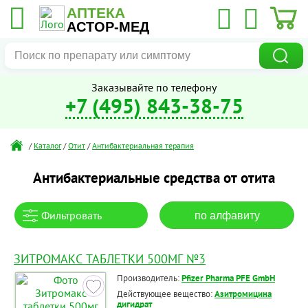
АПТЕКА
АСТОР-МЕД
Заказывайте по телефону
+7 (495) 843-38-75
/
Каталог
/
Отит
/
Антибактериальная терапия
Антибактериальные средства от отита
Фильтровать
по алфавиту
ЗИТРОМАКС ТАБЛЕТКИ 500МГ №3
Производитель:
Pfizer Pharma PFE GmbH
Действующее вещество:
Азитромицина
дигидрат