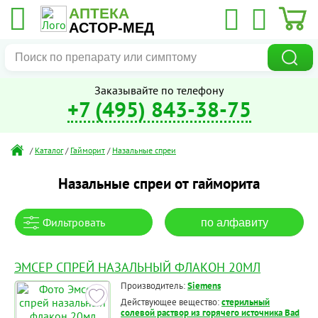
АПТЕКА
АСТОР-МЕД
Заказывайте по телефону
+7 (495) 843-38-75
/
Каталог
/
Гайморит
/
Назальные спреи
Назальные спреи от гайморита
Фильтровать
по алфавиту
ЭМСЕР СПРЕЙ НАЗАЛЬНЫЙ ФЛАКОН 20МЛ
Производитель:
Siemens
Действующее вещество:
стерильный
солевой раствор из горячего источника Bad