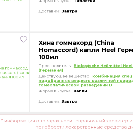
Форма выпуска:
Таблетки
Доставим:
Завтра
Хина гоммакорд (China
Homaccord) капли Heel Гер
100мл
Производитель:
Biologische Heilmittel He
(Германия)
Действующее вещество:
комбинация спец
подобранных веществ различной приро
гомеопатическом разведении D
Форма выпуска:
Капли
Доставим:
Завтра
* информация о товарах носит справочный характер 
приобрести лекарственные средства д