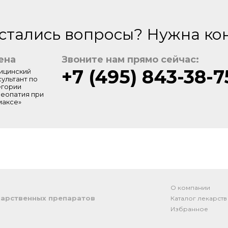
стались вопросы? Нужна ко
ена
Звоните нам прямо сейчас:
+7 (495) 843-38-7
ицинский
сультант по
егории
меопатия при
максе»
О компании
арственных препаратов
Каталог лекарств
Избранное