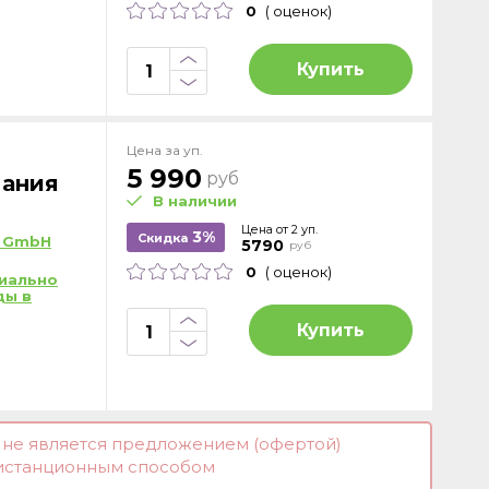
0
( оценок)
Купить
Цена за уп.
5 990
руб
мания
В наличии
Цена от 2 уп.
3%
Скидка
el GmbH
5790
руб
0
( оценок)
иально
ды в
Купить
и не является предложением (офертой)
истанционным способом