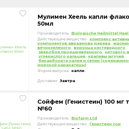
Мулимен Хеель капли флак
50мл
Производитель:
Biologische Heilmittel He
Действующее вещество:
комплекс активн
компонентов авраамова дерева
,
жасми
вечнозеленого
,
воронца кистевидного
,
зверобоя продырявленного
,
китового 
углекислого кальция
,
крапивы жгучей
,
бикарбоната калия и сепии (содержимо
морской каракатицы)
Форма выпуска:
капли
Доставим:
Завтра
Сойфем (Генистеин) 100 мг т
№60
Производитель:
Biofarm Ltd
Действующее вещество:
Генистеин сои