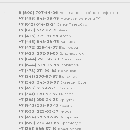
ково
8 (800) 707-94-06
Бесплатно с любых телефонов
+7 (495) 843-38-75
Москва и регионы РФ
+7 (812) 614-15-21
Санкт-Петербург
+7 (861) 332-22-35
Анапа
+7 (423) 379-97-58
Артём
+7 (495) 843-38-75
Батайск
+7 (472) 225-14-07
Белгород
+7 (423) 202-91-85
Владивосток
+7 (844) 255-38-30
Волгоград
+7 (844) 329-25-96
Волжский
+7 (473) 211-99-85
Воронеж
+7 (341) 270-97-37
Воткинск
+7 (343) 343-39-97
Екатеринбург
+7 (493) 252-87-31
Иваново
+7 (341) 270-97-37
Ижевск
+7 (395) 256-24-35
Иркутск
+7 (843) 233-90-13
Казань
+7 (833) 225-63-57
Киров
+7 (494) 277-07-95
Кострома
+7 (861) 230-40-83
Краснодар
+7 (391) 988-57-19
Красноярск