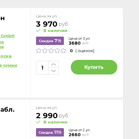
Цена за уп.
он
3 970
руб
В наличии
el GmbH
Цена от 3 уп.
7%
Скидка
ых
3680
руб
на
0
( оценок)
воска
,
е сумки
Купить
Цена за уп.
абл.
2 990
руб
В наличии
Цена от 2 уп.
11%
Скидка
2660
руб