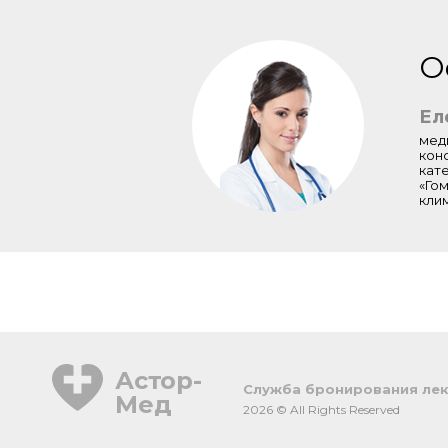
О
Ел
мед
кон
кат
«Го
кли
Астор-
Cлужба бронирования лек
Мед
2026 © All Rights Reserved