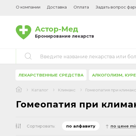
О компании
Доставка
Оплата
Задать вопрос фа
Астор-Мед
Бронирование лекарств
Введите название лекарства или бо
ЛЕКАРСТВЕННЫЕ СРЕДСТВА
АЛКОГОЛИЗМ, КУР
Каталог
Климакс
Гомеопатия при климак
Гомеопатия при клима
Сортировать:
по алфавиту
по цене mi