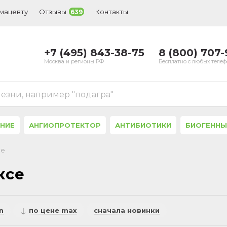
рмацевту
Отзывы
Контакты
639
+7 (495) 843-38-75
8 (800) 707
Москва и регионы РФ
Бесплатно с любых теле
лезни, например "подагра"
ЕНИЕ
АНГИОПРОТЕКТОР
АНТИБИОТИКИ
БИОГЕННЫ
се
ксе
n
по цене max
сначала новинки