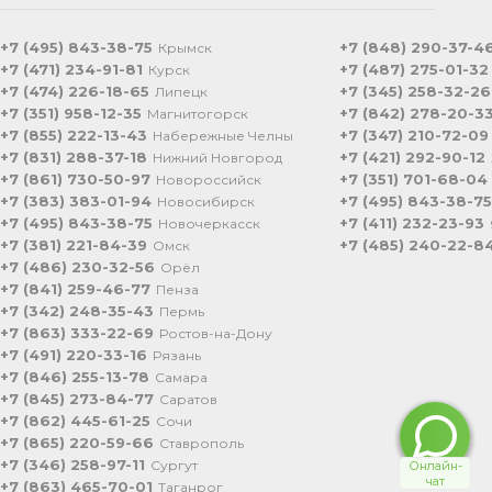
+7 (495) 843-38-75
+7 (848) 290-37-4
Крымск
+7 (471) 234-91-81
+7 (487) 275-01-32
Курск
+7 (474) 226-18-65
+7 (345) 258-32-26
Липецк
+7 (351) 958-12-35
+7 (842) 278-20-3
Магнитогорск
+7 (855) 222-13-43
+7 (347) 210-72-09
Набережные Челны
+7 (831) 288-37-18
+7 (421) 292-90-12
Нижний Новгород
+7 (861) 730-50-97
+7 (351) 701-68-04
Новороссийск
+7 (383) 383-01-94
+7 (495) 843-38-75
Новосибирск
+7 (495) 843-38-75
+7 (411) 232-23-93
Новочеркасск
+7 (381) 221-84-39
+7 (485) 240-22-8
Омск
+7 (486) 230-32-56
Орёл
+7 (841) 259-46-77
Пенза
+7 (342) 248-35-43
Пермь
+7 (863) 333-22-69
Ростов-на-Дону
+7 (491) 220-33-16
Рязань
+7 (846) 255-13-78
Самара
+7 (845) 273-84-77
Саратов
+7 (862) 445-61-25
Сочи
+7 (865) 220-59-66
Ставрополь
+7 (346) 258-97-11
Сургут
+7 (863) 465-70-01
Таганрог